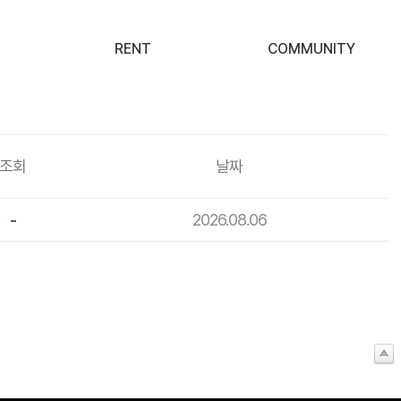
RENT
COMMUNITY
조회
날짜
-
2026.08.06