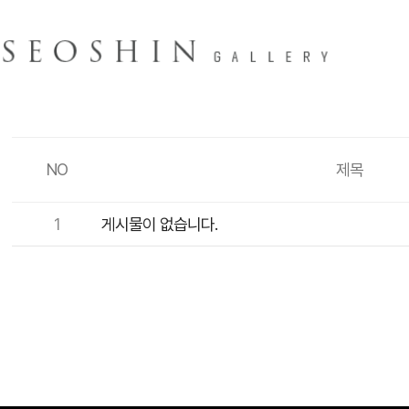
NO
제목
1
게시물이 없습니다.