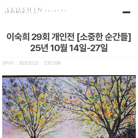
이숙희 29회 개인전 [소중한 순간들]
25년 10월 14일-27일
관리자
2025.10.23
조회
1298
|
|