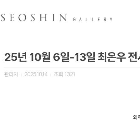
25년 10월 6일-13일 최은우 전
관리자
2025.10.14
조회
1321
|
|
외