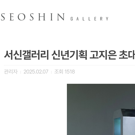
서신갤러리 신년기획 고지은 초
관리자
2025.02.07
조회
1518
|
|