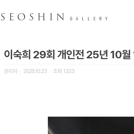
이숙희 29회 개인전 25년 10월 
관리자
2025.10.23
조회
1323
|
|