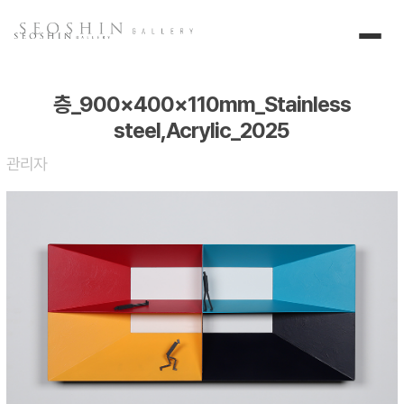
층_900×400×110mm_Stainless
steel,Acrylic_2025
관리자