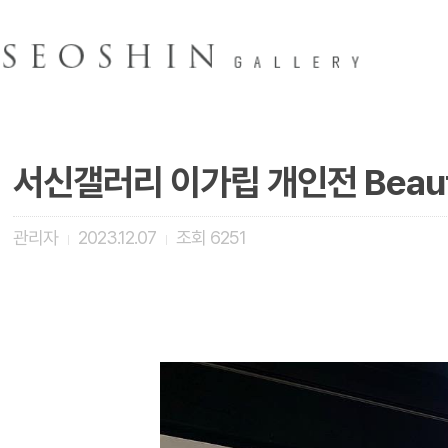
서신갤러리 이가립 개인전 Beautiful
관리자
2023.12.07
조회
6251
|
|