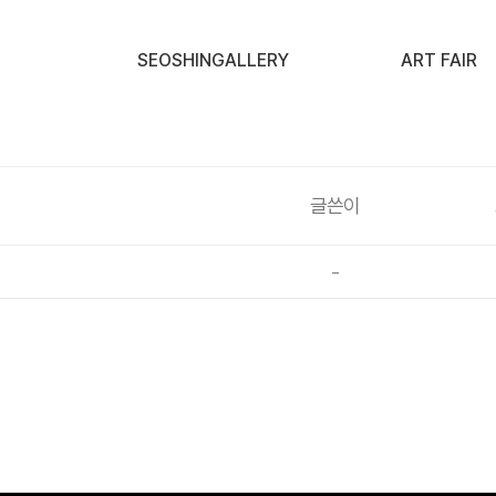
SEOSHINGALLERY
ART FAIR
글쓴이
-