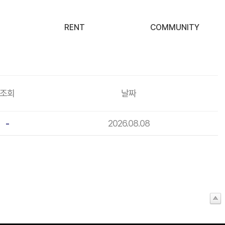
RENT
COMMUNITY
조회
날짜
-
2026.08.08